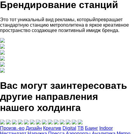
Брендирование станций
Это тот уникальный вид рекламы, которыйпревращает
стандартную станцию метрополитена в яркое креативное
пространство создающее позитивный имидж бренда.
Вас могут заинтересовать
другие направления
нашего холдинга
Произв.-во
Дизайн
Креатив
Digital
ТВ
Баинг
Indoor
Нестандарт
Наружка
Пресса
Аэропорты
Аналитика
Метро