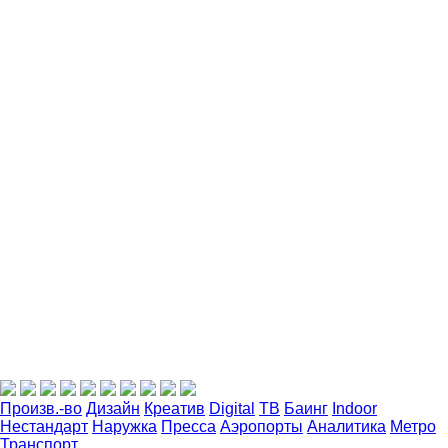
Произв.-во
Дизайн
Креатив
Digital
ТВ
Баинг
Indoor
Нестандарт
Наружка
Пресса
Аэропорты
Аналитика
Метро
Транспорт