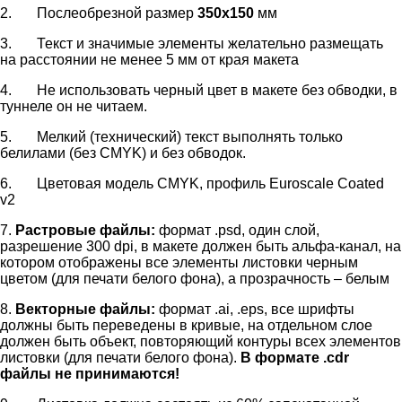
2. Послеобрезной размер
350х150
мм
3. Текст и значимые элементы желательно размещать
на расстоянии не менее 5 мм от края макета
4. Не использовать черный цвет в макете без обводки, в
туннеле он не читаем.
5. Мелкий (технический) текст выполнять только
белилами (без CMYK) и без обводок.
6. Цветовая модель CMYK, профиль Euroscale Coated
v2
7.
Растровые файлы:
формат .psd, один слой,
разрешение 300 dpi, в макете должен быть альфа-канал, на
котором отображены все элементы листовки черным
цветом (для печати белого фона), а прозрачность – белым
8.
Векторные файлы:
формат .ai, .eps, все шрифты
должны быть переведены в кривые, на отдельном слое
должен быть объект, повторяющий контуры всех элементов
листовки (для печати белого фона).
В формате .cdr
файлы не принимаются!